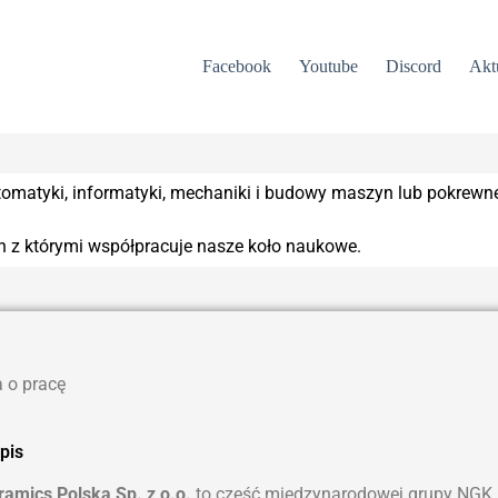
Facebook
Youtube
Discord
Akt
matyki, informatyki, mechaniki i budowy maszyn lub pokrewnej 
ch z którymi współpracuje nasze koło naukowe.
 o pracę
pis
amics Polska Sp. z o.o.
to część międzynarodowej grupy NGK In