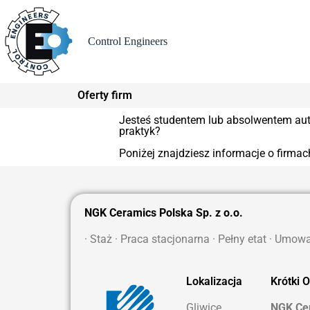
Control Engineers
Oferty firm
Jesteś studentem lub absolwentem auto
praktyk?
Poniżej znajdziesz informacje o firma
NGK Ceramics Polska Sp. z o.o.
· Staż
·
Praca stacjonarna
·
Pełny etat
· Umowa
Lokalizacja
Krótki O
Gliwice,
NGK Cer