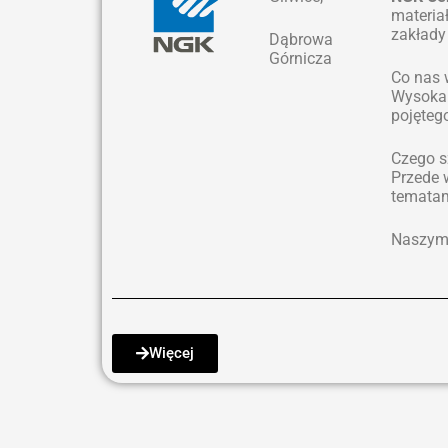
materiał
zakłady
Dąbrowa
Górnicza
Co nas 
Wysoka 
pojęteg
Czego 
Przede 
tematam
Naszym 
Więcej