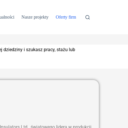
ualności
Nasze projekty
Oferty firm
dziedziny i szukasz pracy, stażu lub
sulators Ltd., światowego lidera w produkcji